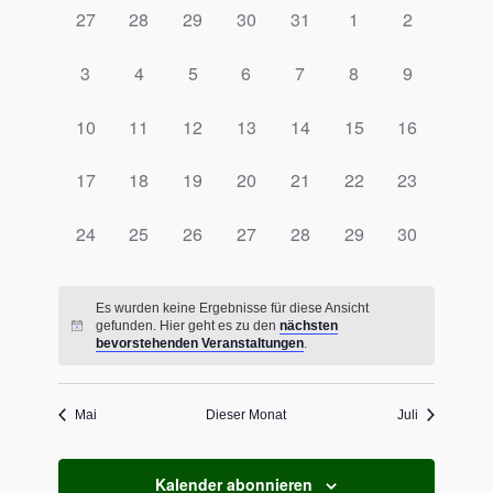
und
von
0
0
0
0
0
0
0
27
28
29
30
31
1
2
Ansichte
Veranstaltungen
Veranstaltungen,
Veranstaltungen,
Veranstaltungen,
Veranstaltungen,
Veranstaltungen,
Veranstaltungen,
Veranstaltu
Navigati
0
0
0
0
0
0
0
3
4
5
6
7
8
9
Veranstaltungen,
Veranstaltungen,
Veranstaltungen,
Veranstaltungen,
Veranstaltungen,
Veranstaltungen,
Veranstaltu
0
0
0
0
0
0
0
10
11
12
13
14
15
16
Veranstaltungen,
Veranstaltungen,
Veranstaltungen,
Veranstaltungen,
Veranstaltungen,
Veranstaltungen,
Veranstaltu
0
0
0
0
0
0
0
17
18
19
20
21
22
23
Veranstaltungen,
Veranstaltungen,
Veranstaltungen,
Veranstaltungen,
Veranstaltungen,
Veranstaltungen,
Veranstaltu
0
0
0
0
0
0
0
24
25
26
27
28
29
30
Veranstaltungen,
Veranstaltungen,
Veranstaltungen,
Veranstaltungen,
Veranstaltungen,
Veranstaltungen,
Veranstaltu
Es wurden keine Ergebnisse für diese Ansicht
gefunden. Hier geht es zu den
nächsten
bevorstehenden Veranstaltungen
.
Mai
Dieser Monat
Juli
Kalender abonnieren