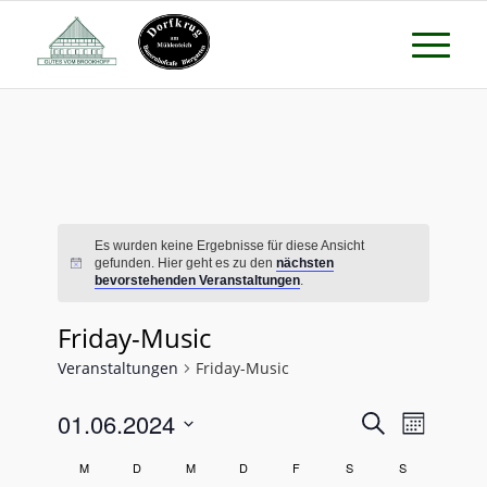
Es wurden keine Ergebnisse für diese Ansicht
gefunden. Hier geht es zu den
nächsten
bevorstehenden Veranstaltungen
.
Friday-Music
Veranstaltungen
Friday-Music
Veransta
Verans
01.06.2024
Suche
Monat
Ansicht
Suche
Datum
Naviga
Kalender
M
D
M
D
F
S
S
wählen.