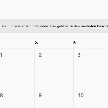
sse für diese Ansicht gefunden. Hier geht es zu den
nächsten bevor
Do.
Fr.
0
0
0
1
2
3
en,
Veranstaltungen,
Veranstaltungen,
Veranstalt
0
0
0
8
9
10
en,
Veranstaltungen,
Veranstaltungen,
Veranstalt