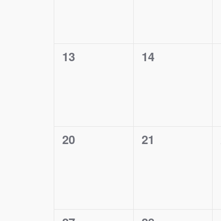
0
0
13
14
Veranstaltungen,
Veranstaltung
0
0
20
21
Veranstaltungen,
Veranstaltung