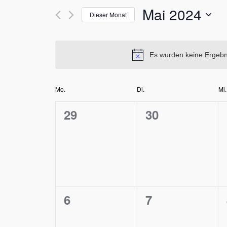
Ansichten,
Mai 2024
nach
Dieser Monat
Navigation
Veranstaltungen
Datum
Schlüsselwort.
wählen.
Es wurden keine Ergebni
Kalender
Mo.
Di.
Mi.
von
0
0
29
30
Veranstaltungen
Veranstaltungen,
Veranstaltung
0
0
6
7
Veranstaltungen,
Veranstaltung