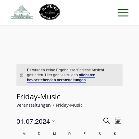
Es wurden keine Ergebnisse für diese Ansicht
gefunden. Hier geht es zu den
nächsten
bevorstehenden Veranstaltungen
.
Friday-Music
Veranstaltungen
Friday-Music
Veransta
Verans
01.07.2024
Suche
Monat
Ansicht
Suche
Datum
Naviga
Kalender
M
D
M
D
F
S
S
wählen.