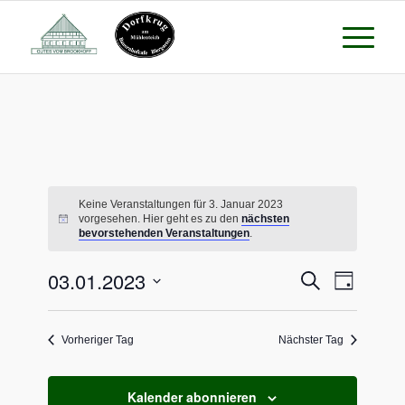
Keine Veranstaltungen für 3. Januar 2023
vorgesehen. Hier geht es zu den
nächsten
bevorstehenden Veranstaltungen
.
Veransta
Verans
03.01.2023
Suche
Tag
Ansicht
Suche
Datum
Naviga
wählen.
und
Vorheriger Tag
Nächster Tag
Ansichte
Navigati
Kalender abonnieren