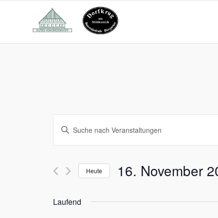
Veranstaltungen
Bitte
Suche
Schlüsselwort
und
eingeben.
Suche
Ansichten,
16. November 2
nach
Heute
Navigation
Veranstaltungen
Datum
Schlüsselwort.
wählen.
Laufend