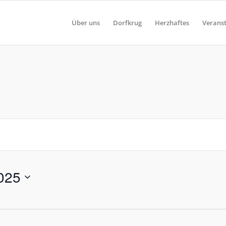
Über uns
Dorfkrug
Herzhaftes
Verans
025