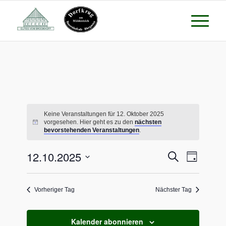
Keine Veranstaltungen für 12. Oktober 2025
vorgesehen. Hier geht es zu den
nächsten
bevorstehenden Veranstaltungen
.
Veransta
Verans
12.10.2025
Suche
Tag
Ansicht
Suche
Datum
Naviga
wählen.
und
Vorheriger Tag
Nächster Tag
Ansichte
Navigati
Kalender abonnieren