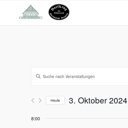
Veranstaltungen
Bitte
Suche
Schlüsselwort
und
eingeben.
Suche
Ansichten,
3. Oktober 2024
nach
Heute
Navigation
Veranstaltungen
Datum
Schlüsselwort.
wählen.
8:00