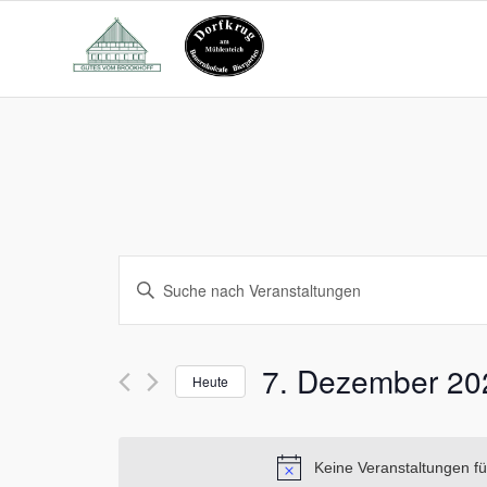
Veranstaltungen
Bitte
Suche
Schlüsselwort
und
eingeben.
Suche
Ansichten,
7. Dezember 20
nach
Heute
Navigation
Veranstaltungen
Datum
Schlüsselwort.
wählen.
Keine Veranstaltungen f